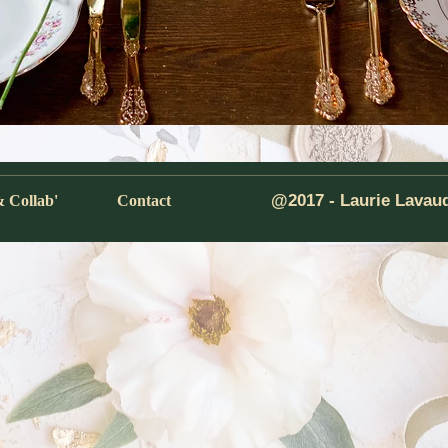
More
@2017 - Laurie Lavau
& Collab'
Contact